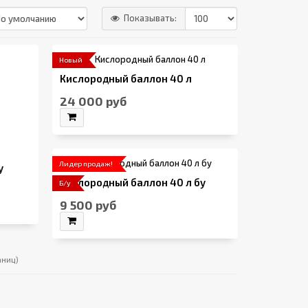
Показывать:
Новый
Кислородный баллон 40 л
24 000 руб
Лидер продаж!
у
Кислородный баллон 40 л бу
Б/у
9 500 руб
раниц)