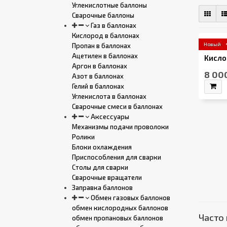
Углекислотные баллоны
Сварочные баллоны
Газ в баллонах
Кислород в баллонах
Новый
Пропан в баллонах
Ацетилен в баллонах
Кисло
Аргон в баллонах
8 00
Азот в баллонах
Гелий в баллонах
Углекислота в баллонах
Сварочные смеси в баллонах
Аксессуары
Механизмы подачи проволоки
Ролики
Блоки охлаждения
Приспособления для сварки
Столы для сварки
Сварочные вращатели
Заправка баллонов
Обмен газовых баллонов
обмен кислородных баллонов
Часто 
обмен пропановых баллонов