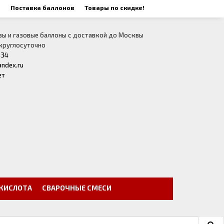
а
Поставка баллонов
Товары по скидке!
зы и газовые баллоны с доставкой до Москвы
 круглосуточно
434
andex.ru
ет
ЕКИСЛОТА
СВАРОЧНЫЕ СМЕСИ