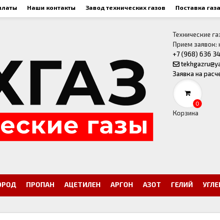
платы
Наши контакты
Завод технических газов
Поставка газ
Технические га
Прием заявок:
+7 (968) 636 3
tekhgazru@y
Заявка на расч
0
Корзина
ОРОД
ПРОПАН
АЦЕТИЛЕН
АРГОН
АЗОТ
ГЕЛИЙ
УГЛ