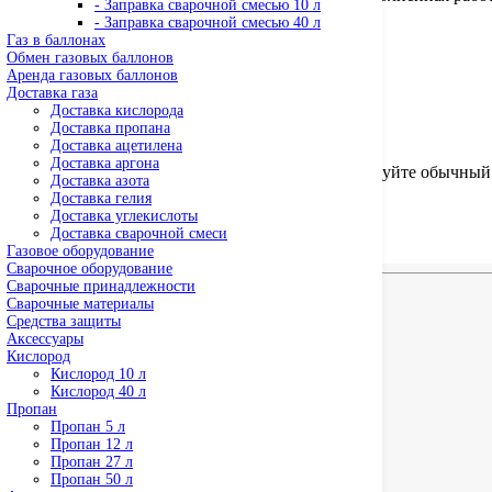
- Заправка сварочной смесью 10 л
- Заправка сварочной смесью 40 л
Написать отзыв
Газ в баллонах
Ваше имя:
Обмен газовых баллонов
Аренда газовых баллонов
Доставка газа
Доставка кислорода
Доставка пропана
Доставка ацетилена
Ваш отзыв
Доставка аргона
Внимание:
HTML не поддерживается! Используйте обычный 
Доставка азота
Рейтинг
Доставка гелия
Доставка углекислоты
Доставка сварочной смеси
Отправить свой отзыв
Газовое оборудование
Сварочное оборудование
Сварочные принадлежности
Похожие товары
Сварочные материалы
Средства защиты
Аксессуары
Лидер продаж!
Кислород
Кислород 10 л
Азот 40 литров
Кислород 40 л
1 200 руб
Пропан
Пропан 5 л
Пропан 12 л
Лидер продаж!
Пропан 27 л
Пропан 50 л
Углекислота пищевая 10 литров