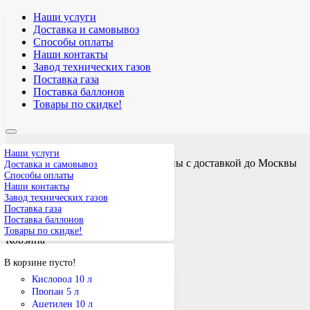
Наши услуги
Доставка и самовывоз
Способы оплаты
Наши контакты
Завод технических газов
Поставка газа
Поставка баллонов
Товары по скидке!
Наши услуги
Технические газы и газовые баллоны с доставкой до Москвы
Доставка и самовывоз
Прием заявок: круглосуточно
Способы оплаты
Наши контакты
+7 (968) 636 3434
Завод технических газов
tekhgazru@yandex.ru
Поставка газа
Заявка на расчет
Поставка баллонов
0
Товары по скидке!
Корзина
В корзине пусто!
Кислород
Пропан
Кислород 10 л
Ацетилен
Кислород 40 л
Пропан 5 л
Аргон
Пропан 12 л
Ацетилен 10 л