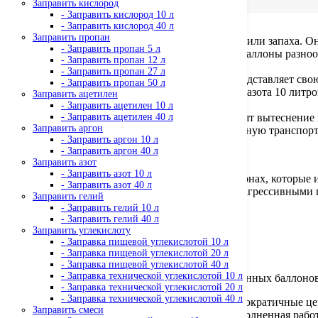
Заправить кислород
- Заправить кислород 10 л
- Заправить кислород 40 л
Заправить пропан
Азот — это свободный газ, не имеющий вкуса или запаха. О
- Заправить пропан 5 л
его хранения и транспортировки используют баллоны разнооб
- Заправить пропан 12 л
- Заправить пропан 27 л
Ни одно металлургическое предприятие не представляет свою
- Заправить пропан 50 л
своевременно и качественно заправить баллон азота 10 литро
Заправить ацетилен
- Заправить ацетилен 10 л
В пищевой промышленности азотом производят вытеснение к
- Заправить ацетилен 40 л
Заправить аргон
долгий срок хранения и выдерживают длительную транспорти
- Заправить аргон 10 л
- Заправить аргон 40 л
Где найти?
Заправить азот
- Заправить азот 10 л
Азот 10 литров продаётся в специальных баллонах, которы
- Заправить азот 40 л
вентилем, который необходим для работы с неагрессивными 
Заправить гелий
- Заправить гелий 10 л
Наши преимущества:
- Заправить гелий 40 л
Заправить углекислоту
оперативная заправка;
- Заправка пищевой углекислотой 10 л
доступные цены;
- Заправка пищевой углекислотой 20 л
качественное выполнение работы;
- Заправка пищевой углекислотой 40 л
- Заправка технической углекислотой 10 л
возможность приобретения уже заправленных баллонов
- Заправка технической углекислотой 20 л
- Заправка технической углекислотой 40 л
Где купить баллон с азотом 10л? Наиболее демократичные цен
Заправить смеси
порадует хороший сервис и своевременно выполненная работ