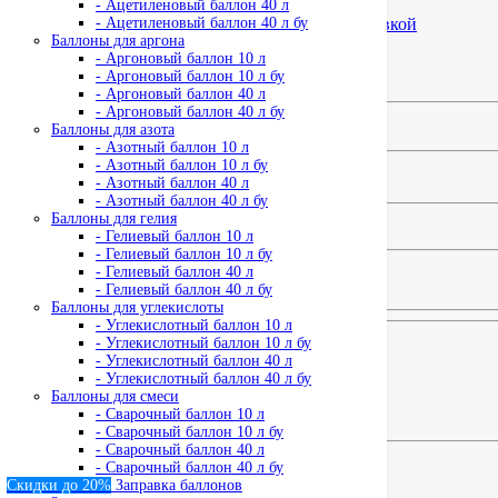
- Ацетиленовый баллон 40 л
- Ацетиленовый баллон 40 л бу
Баллоны для аргона
- Аргоновый баллон 10 л
Код товара:
Азот газ (Заправка и обмен)
- Аргоновый баллон 10 л бу
Доступность: На складе
- Аргоновый баллон 40 л
- Аргоновый баллон 40 л бу
800 руб
Баллоны для азота
- Азотный баллон 10 л
- Азотный баллон 10 л бу
Кол-во
Купить
- Азотный баллон 40 л
- Азотный баллон 40 л бу
Баллоны для гелия
- Гелиевый баллон 10 л
- Гелиевый баллон 10 л бу
0 отзывов
0
- Гелиевый баллон 40 л
- Гелиевый баллон 40 л бу
Баллоны для углекислоты
- Углекислотный баллон 10 л
- Углекислотный баллон 10 л бу
Быстрая доставка Москве и МО
- Углекислотный баллон 40 л
- Углекислотный баллон 40 л бу
Оплата любым способом
Баллоны для смеси
Всегда в наличии
- Сварочный баллон 10 л
Заправим баллон
- Сварочный баллон 10 л бу
- Сварочный баллон 40 л
- Сварочный баллон 40 л бу
Описание
Скидки до 20%
Заправка баллонов
Отзывы (0)