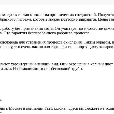
н входит в состав множества органических соединений. Получи
разного литража, которые можно повторно заправить. Цены зави
 работу без применения азота. Он участвует во множестве важн
в. Это гарантия бесперебойного рабочего процесса.
ислорода для устранения процесса окисления. Таким образом, 
ровку, что очень важно для торговли скоропортящихся товаров
е имеют характерный внешний вид. Они окрашены в чёрный цвет
газами. Изготавливают их из бесшовной трубы.
.
ы в Москве в компании Газ Баллоны. Здесь вы сможете не только 
а.